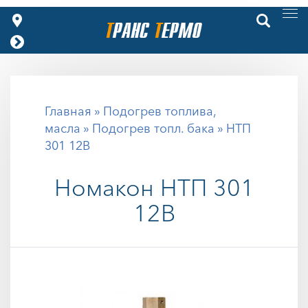
Главная
»
Подогрев топлива,
масла
»
Подогрев топл. бака
» НТП
301 12В
Номакон
НТП 301
12В