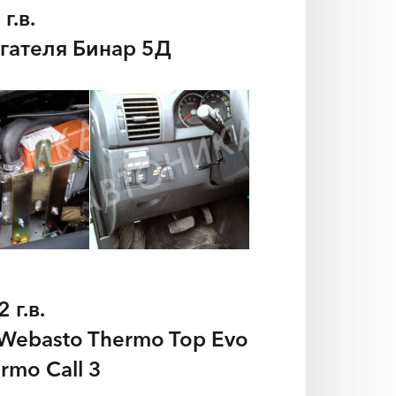
г.в.
гателя Бинар 5Д
 г.в.
Webasto Thermo Top Evo
mo Call 3