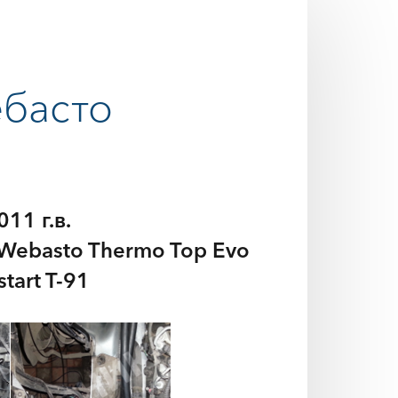
ебасто
11 г.в.
Webasto Thermo Top Evo
tart T-91