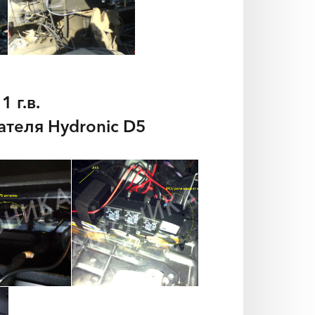
 г.в.
ателя Hydronic D5