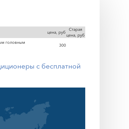
Старая
цена, руб
цена, руб
ным головным
300
диционеры с бесплатной